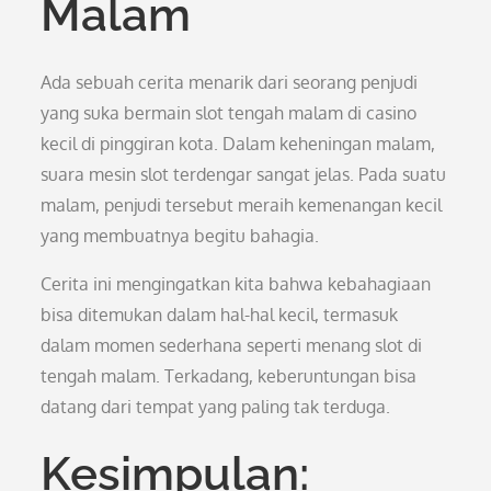
Malam
Ada sebuah cerita menarik dari seorang penjudi
yang suka bermain slot tengah malam di casino
kecil di pinggiran kota. Dalam keheningan malam,
suara mesin slot terdengar sangat jelas. Pada suatu
malam, penjudi tersebut meraih kemenangan kecil
yang membuatnya begitu bahagia.
Cerita ini mengingatkan kita bahwa kebahagiaan
bisa ditemukan dalam hal-hal kecil, termasuk
dalam momen sederhana seperti menang slot di
tengah malam. Terkadang, keberuntungan bisa
datang dari tempat yang paling tak terduga.
Kesimpulan: