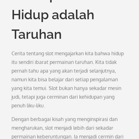
Hidup adalah
Taruhan
Cerita tentang slot mengajarkan kita bahwa hidup
itu sendiri ibarat permainan taruhan. Kita tidak
pernah tahu apa yang akan terjadi selanjutnya,
namun kita bisa belajar dari setiap pengalaman
yang kita temui. Slot bukan hanya sekadar mesin
judi, tetapi juga cerminan dari kehidupan yang
penuh liku-liku.
Dengan berbagai kisah yang menginspirasi dan
mengharukan, slot menjadi lebih dari sekadar
permainan keberuntungan. Ia menjadi cermin dari