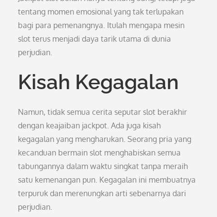
tentang momen emosional yang tak terlupakan
bagi para pemenangnya. Itulah mengapa mesin
slot terus menjadi daya tarik utama di dunia
perjudian.
Kisah Kegagalan
Namun, tidak semua cerita seputar slot berakhir
dengan keajaiban jackpot. Ada juga kisah
kegagalan yang mengharukan. Seorang pria yang
kecanduan bermain slot menghabiskan semua
tabungannya dalam waktu singkat tanpa meraih
satu kemenangan pun. Kegagalan ini membuatnya
terpuruk dan merenungkan arti sebenarnya dari
perjudian.