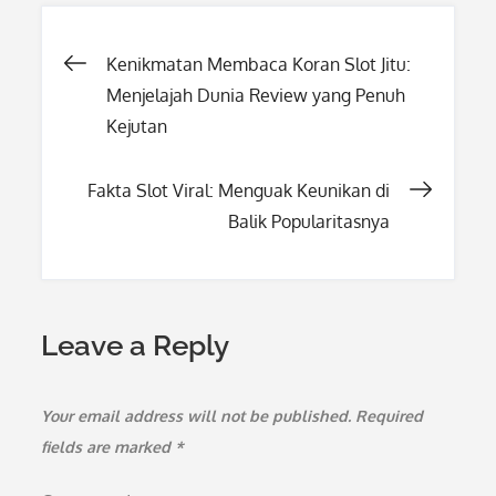
Post
Kenikmatan Membaca Koran Slot Jitu:
Menjelajah Dunia Review yang Penuh
navigation
Kejutan
Fakta Slot Viral: Menguak Keunikan di
Balik Popularitasnya
Leave a Reply
Your email address will not be published.
Required
fields are marked
*