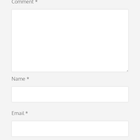
Comment
*
Name
*
Email
*