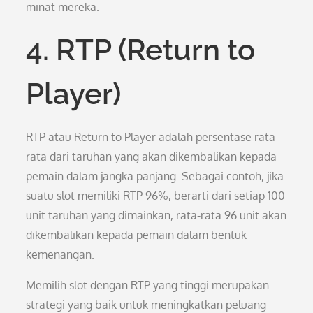
minat mereka.
4. RTP (Return to
Player)
RTP atau Return to Player adalah persentase rata-
rata dari taruhan yang akan dikembalikan kepada
pemain dalam jangka panjang. Sebagai contoh, jika
suatu slot memiliki RTP 96%, berarti dari setiap 100
unit taruhan yang dimainkan, rata-rata 96 unit akan
dikembalikan kepada pemain dalam bentuk
kemenangan.
Memilih slot dengan RTP yang tinggi merupakan
strategi yang baik untuk meningkatkan peluang