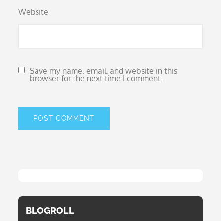
Website
Save my name, email, and website in this
browser for the next time I comment.
BLOGROLL