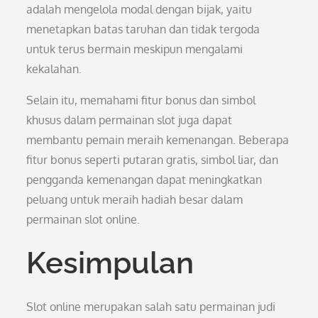
adalah mengelola modal dengan bijak, yaitu
menetapkan batas taruhan dan tidak tergoda
untuk terus bermain meskipun mengalami
kekalahan.
Selain itu, memahami fitur bonus dan simbol
khusus dalam permainan slot juga dapat
membantu pemain meraih kemenangan. Beberapa
fitur bonus seperti putaran gratis, simbol liar, dan
pengganda kemenangan dapat meningkatkan
peluang untuk meraih hadiah besar dalam
permainan slot online.
Kesimpulan
Slot online merupakan salah satu permainan judi