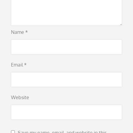
Name
*
Email
*
Website
Save my name, email, and website in this