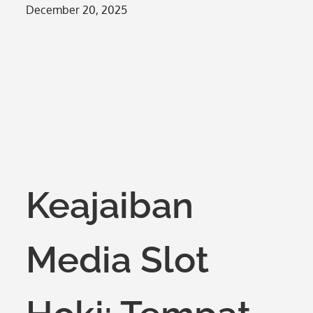
Posted
December 20, 2025
on
Keajaiban
Media Slot