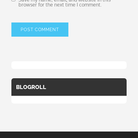
browser for the next time I comment.
BLOGROLL