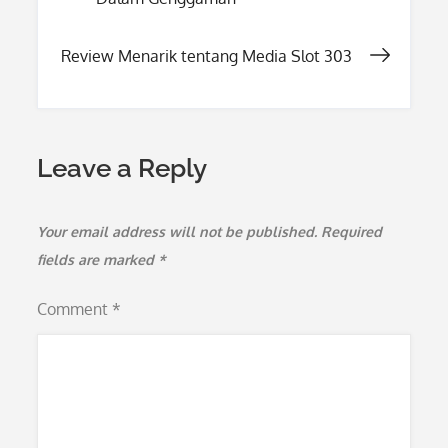
navigation
Review Menarik tentang Media Slot 303
Leave a Reply
Your email address will not be published.
Required
fields are marked
*
Comment
*