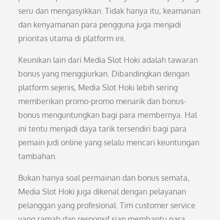
seru dan mengasyikkan. Tidak hanya itu, keamanan
dan kenyamanan para pengguna juga menjadi
prioritas utama di platform ini.
Keunikan lain dari Media Slot Hoki adalah tawaran
bonus yang menggiurkan. Dibandingkan dengan
platform sejenis, Media Slot Hoki lebih sering
memberikan promo-promo menarik dan bonus-
bonus menguntungkan bagi para membernya. Hal
ini tentu menjadi daya tarik tersendiri bagi para
pemain judi online yang selalu mencari keuntungan
tambahan.
Bukan hanya soal permainan dan bonus semata,
Media Slot Hoki juga dikenal dengan pelayanan
pelanggan yang profesional. Tim customer service
yang ramah dan responsif siap membantu para