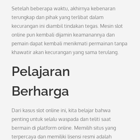
Setelah beberapa waktu, akhirnya kebenaran
terungkap dan pihak yang terlibat dalam
kecurangan ini diambil tindakan tegas. Mesin slot
online pun kembali dijamin keamanannya dan
pemain dapat kembali menikmati permainan tanpa
khawatir akan kecurangan yang sama terulang.
Pelajaran
Berharga
Dari kasus slot online ini, kita belajar bahwa
penting untuk selalu waspada dan teliti saat
bermain di platform online. Memilih situs yang
terpercaya dan memiliki lisensi resmi adalah