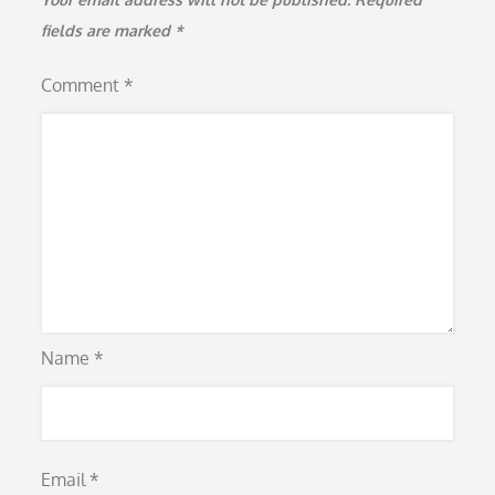
fields are marked
*
Comment
*
Name
*
Email
*