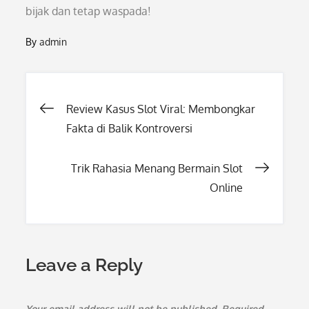
bijak dan tetap waspada!
By
admin
Post
Review Kasus Slot Viral: Membongkar
Fakta di Balik Kontroversi
navigation
Trik Rahasia Menang Bermain Slot
Online
Leave a Reply
Your email address will not be published.
Required