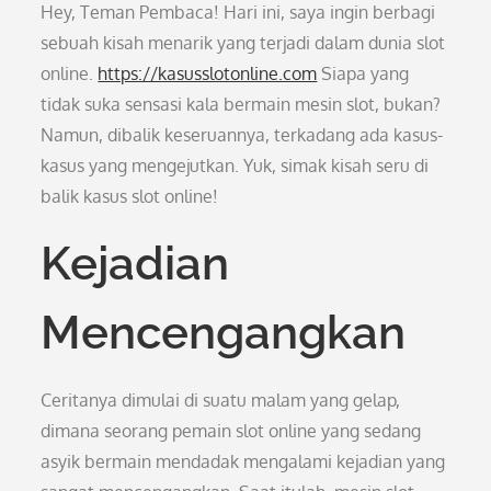
Hey, Teman Pembaca! Hari ini, saya ingin berbagi
sebuah kisah menarik yang terjadi dalam dunia slot
online.
https://kasusslotonline.com
Siapa yang
tidak suka sensasi kala bermain mesin slot, bukan?
Namun, dibalik keseruannya, terkadang ada kasus-
kasus yang mengejutkan. Yuk, simak kisah seru di
balik kasus slot online!
Kejadian
Mencengangkan
Ceritanya dimulai di suatu malam yang gelap,
dimana seorang pemain slot online yang sedang
asyik bermain mendadak mengalami kejadian yang