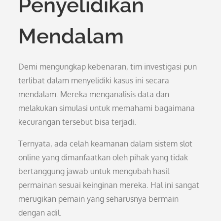
Penyelidikan
Mendalam
Demi mengungkap kebenaran, tim investigasi pun
terlibat dalam menyelidiki kasus ini secara
mendalam. Mereka menganalisis data dan
melakukan simulasi untuk memahami bagaimana
kecurangan tersebut bisa terjadi.
Ternyata, ada celah keamanan dalam sistem slot
online yang dimanfaatkan oleh pihak yang tidak
bertanggung jawab untuk mengubah hasil
permainan sesuai keinginan mereka. Hal ini sangat
merugikan pemain yang seharusnya bermain
dengan adil.