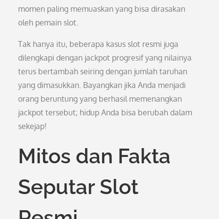
momen paling memuaskan yang bisa dirasakan
oleh pemain slot.
Tak hanya itu, beberapa kasus slot resmi juga
dilengkapi dengan jackpot progresif yang nilainya
terus bertambah seiring dengan jumlah taruhan
yang dimasukkan. Bayangkan jika Anda menjadi
orang beruntung yang berhasil memenangkan
jackpot tersebut; hidup Anda bisa berubah dalam
sekejap!
Mitos dan Fakta
Seputar Slot
Resmi