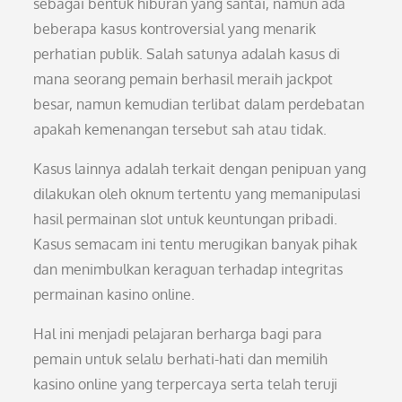
sebagai bentuk hiburan yang santai, namun ada
beberapa kasus kontroversial yang menarik
perhatian publik. Salah satunya adalah kasus di
mana seorang pemain berhasil meraih jackpot
besar, namun kemudian terlibat dalam perdebatan
apakah kemenangan tersebut sah atau tidak.
Kasus lainnya adalah terkait dengan penipuan yang
dilakukan oleh oknum tertentu yang memanipulasi
hasil permainan slot untuk keuntungan pribadi.
Kasus semacam ini tentu merugikan banyak pihak
dan menimbulkan keraguan terhadap integritas
permainan kasino online.
Hal ini menjadi pelajaran berharga bagi para
pemain untuk selalu berhati-hati dan memilih
kasino online yang terpercaya serta telah teruji