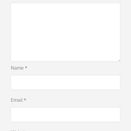
Name
*
Email
*