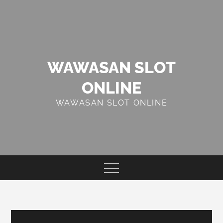
Skip
to
content
WAWASAN SLOT
ONLINE
WAWASAN SLOT ONLINE