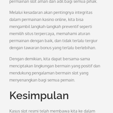
permainan slot aman dan adil bagi semua pihak.
Melalui kesadaran akan pentingnya integritas
dalam permainan kasino online, kita bisa
mengambil langkah-langkah preventif seperti
memilih situs terpercaya, memahami aturan
permainan dengan baik, dan tidak terlalu tergiur
dengan tawaran bonus yang terlalu berlebihan.
Dengan demikian, kita dapat bersama-sama
menciptakan lingkungan bermain yang positif dan
mendukung pengalaman bermain slot yang
menyenangkan bagi semua pemain.
Kesimpulan
Kasus slot resmi telah membawa kita ke dalam