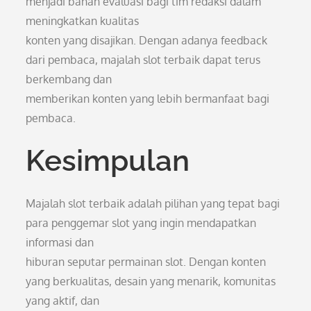
menjadi bahan evaluasi bagi tim redaksi dalam
meningkatkan kualitas
konten yang disajikan. Dengan adanya feedback
dari pembaca, majalah slot terbaik dapat terus
berkembang dan
memberikan konten yang lebih bermanfaat bagi
pembaca.
Kesimpulan
Majalah slot terbaik adalah pilihan yang tepat bagi
para penggemar slot yang ingin mendapatkan
informasi dan
hiburan seputar permainan slot. Dengan konten
yang berkualitas, desain yang menarik, komunitas
yang aktif, dan