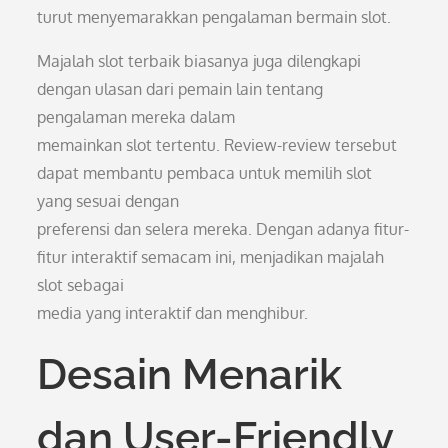
turut menyemarakkan pengalaman bermain slot.
Majalah slot terbaik biasanya juga dilengkapi
dengan ulasan dari pemain lain tentang
pengalaman mereka dalam
memainkan slot tertentu. Review-review tersebut
dapat membantu pembaca untuk memilih slot
yang sesuai dengan
preferensi dan selera mereka. Dengan adanya fitur-
fitur interaktif semacam ini, menjadikan majalah
slot sebagai
media yang interaktif dan menghibur.
Desain Menarik
dan User-Friendly