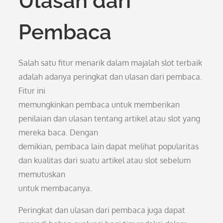
Ulasan dari
Pembaca
Salah satu fitur menarik dalam majalah slot terbaik
adalah adanya peringkat dan ulasan dari pembaca.
Fitur ini
memungkinkan pembaca untuk memberikan
penilaian dan ulasan tentang artikel atau slot yang
mereka baca. Dengan
demikian, pembaca lain dapat melihat popularitas
dan kualitas dari suatu artikel atau slot sebelum
memutuskan
untuk membacanya.
Peringkat dan ulasan dari pembaca juga dapat