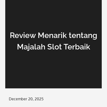
Review Menarik tentang
Majalah Slot Terbaik
Posted
December 20, 2025
on