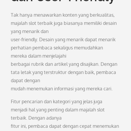
Tak hanya menawarkan konten yang berkualitas,
majalah slot terbaik juga biasanya memiliki desain
yang menarik dan
user-friendly. Desain yang menarik dapat menarik
perhatian pembaca sekaligus memudahkan
mereka dalam menjelajahi
berbagai rubrik dan artikel yang disajikan. Dengan
tata letak yang terstruktur dengan baik, pembaca
dapat dengan
mudah menemukan informasi yang mereka cari.
Fitur pencarian dan kategori yang jelas juga
menjadi hal yang penting dalam majalah slot
terbaik. Dengan adanya
fitur ini, pembaca dapat dengan cepat menemukan