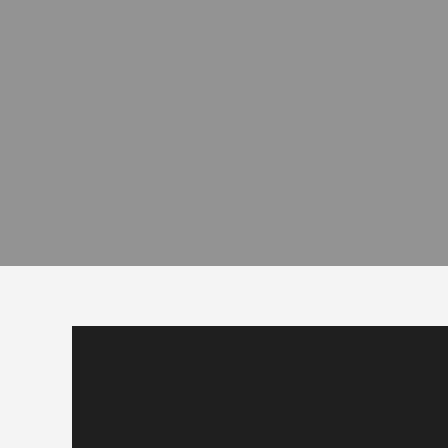
Skip
to
content