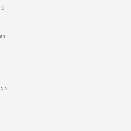
ng
gan
edia