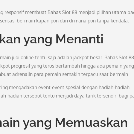
g responsif membuat Bahas Slot 88 menjadi pilihan utama ba
 sensasi bermain kapan pun dan di mana pun tanpa kendala.
kan yang Menanti
main judi online tentu saja adalah jackpot besar. Bahas Slot 88
ckpot progresif yang terus bertambah hingga ada pemain yang
buat adrenalin para pemain semakin terpacu saat bermain.
sering mengadakan event-event spesial dengan hadiah-hadiah
hadiah tersebut tentu menjadi daya tarik tersendiri bagi p
ain yang Memuaskan