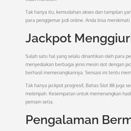
Tak hanya itu, kemudahan akses dan tampilan yan
para penggemar judi online. Anda bisa menikmati
Jackpot Menggiur
Salah satu hal yang selalu dinantikan oleh para pe
menyediakan berbagai jenis mesin slot dengan ja
berhasil memenangkannya. Sensasi ini tentu mem
Tak hanya jackpot progresif, Bahas Slot 88 juga 
melimpah. Kesempatan untuk memenangkan hadiah-
pemain setia.
Pengalaman Berm