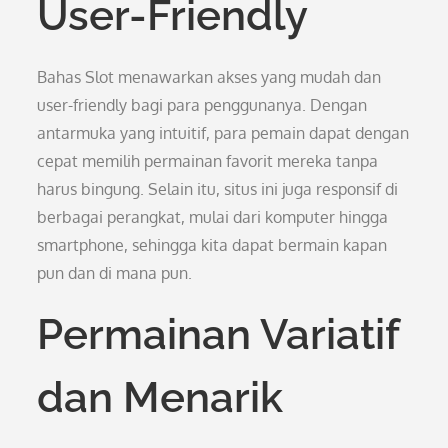
User-Friendly
Bahas Slot menawarkan akses yang mudah dan
user-friendly bagi para penggunanya. Dengan
antarmuka yang intuitif, para pemain dapat dengan
cepat memilih permainan favorit mereka tanpa
harus bingung. Selain itu, situs ini juga responsif di
berbagai perangkat, mulai dari komputer hingga
smartphone, sehingga kita dapat bermain kapan
pun dan di mana pun.
Permainan Variatif
dan Menarik