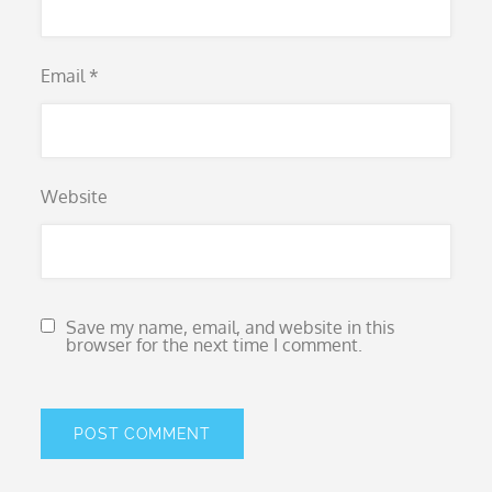
Email
*
Website
Save my name, email, and website in this
browser for the next time I comment.