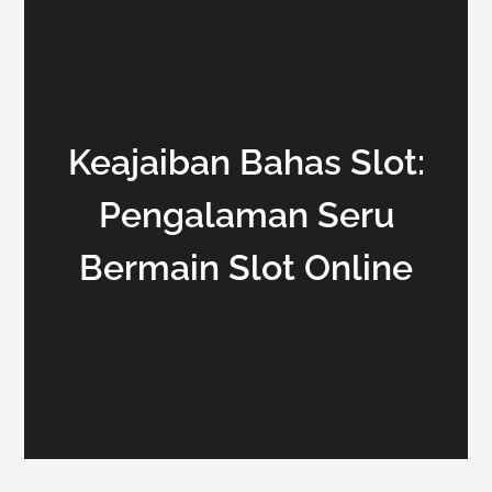
Keajaiban Bahas Slot:
Pengalaman Seru
Bermain Slot Online