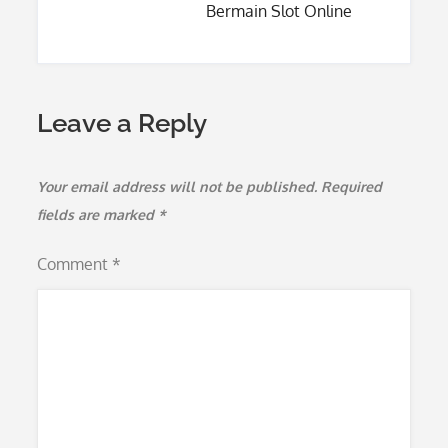
Bermain Slot Online
Leave a Reply
Your email address will not be published.
Required
fields are marked
*
Comment
*