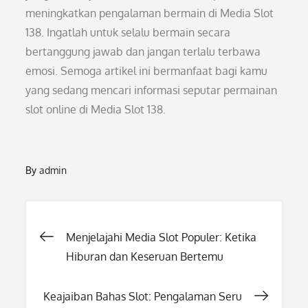
meningkatkan pengalaman bermain di Media Slot
138. Ingatlah untuk selalu bermain secara
bertanggung jawab dan jangan terlalu terbawa
emosi. Semoga artikel ini bermanfaat bagi kamu
yang sedang mencari informasi seputar permainan
slot online di Media Slot 138.
By
admin
Post
Menjelajahi Media Slot Populer: Ketika
Hiburan dan Keseruan Bertemu
navigation
Keajaiban Bahas Slot: Pengalaman Seru