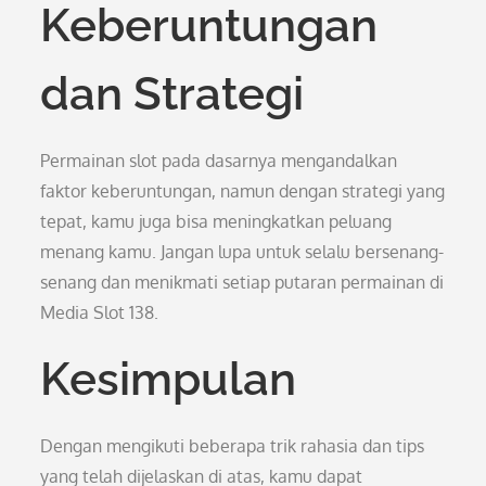
Keberuntungan
dan Strategi
Permainan slot pada dasarnya mengandalkan
faktor keberuntungan, namun dengan strategi yang
tepat, kamu juga bisa meningkatkan peluang
menang kamu. Jangan lupa untuk selalu bersenang-
senang dan menikmati setiap putaran permainan di
Media Slot 138.
Kesimpulan
Dengan mengikuti beberapa trik rahasia dan tips
yang telah dijelaskan di atas, kamu dapat